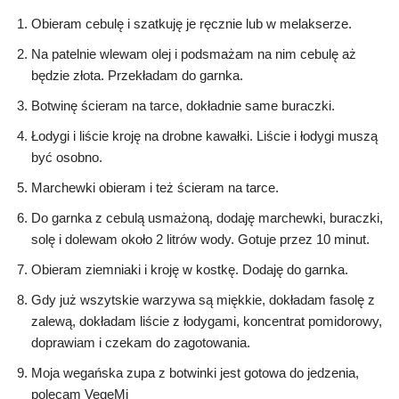
Obieram cebulę i szatkuję je ręcznie lub w melakserze.
Na patelnie wlewam olej i podsmażam na nim cebulę aż
będzie złota. Przekładam do garnka.
Botwinę ścieram na tarce, dokładnie same buraczki.
Łodygi i liście kroję na drobne kawałki. Liście i łodygi muszą
być osobno.
Marchewki obieram i też ścieram na tarce.
Do garnka z cebulą usmażoną, dodaję marchewki, buraczki,
solę i dolewam około 2 litrów wody. Gotuje przez 10 minut.
Obieram ziemniaki i kroję w kostkę. Dodaję do garnka.
Gdy już wszytskie warzywa są miękkie, dokładam fasolę z
zalewą, dokładam liście z łodygami, koncentrat pomidorowy,
doprawiam i czekam do zagotowania.
Moja wegańska zupa z botwinki jest gotowa do jedzenia,
polecam VegeMi