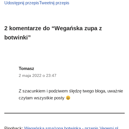
Udostępnij przepis
Tweetnij przepis
2 komentarze do “Wegańska zupa z
botwinki”
Tomasz
2 maja 2022 o 23:47
Z szacunkiem i podziwem ślędzę twego bloga, uważnie
czytam wszystkie posty
Pingback:
Wegańska smażona botwinka - przepis Vegemi.pl