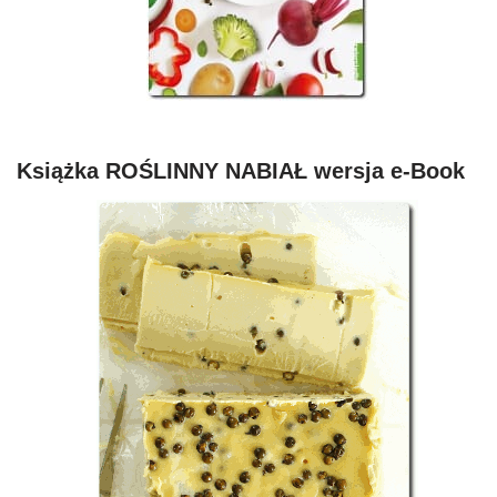
Książka ROŚLINNY NABIAŁ wersja e-Book