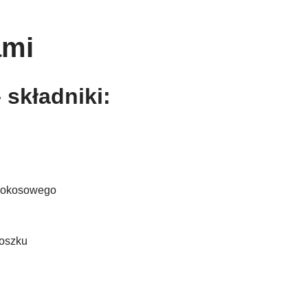
ami
 składniki:
a kokosowego
roszku