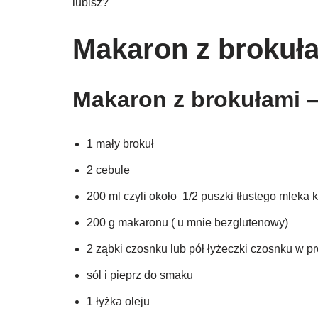
lubisz?
Makaron z brokuł
Makaron z brokułami –
1 mały brokuł
2 cebule
200 ml czyli około 1/2 puszki tłustego mlek
200 g makaronu ( u mnie bezglutenowy)
2 ząbki czosnku lub pół łyżeczki czosnku w p
sól i pieprz do smaku
1 łyżka oleju