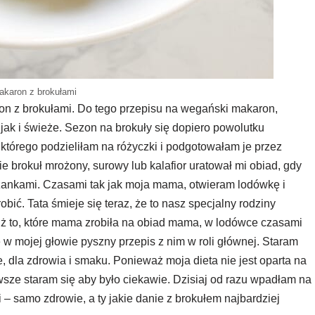
akaron z brokułami
n z brokułami. Do tego przepisu na wegański makaron,
jak i świeże. Sezon na brokuły się dopiero powolutku
którego podzieliłam na różyczki i podgotowałam je przez
ie brokuł mrożony, surowy lub kalafior uratował mi obiad, gdy
leżankami. Czasami tak jak moja mama, otwieram lodówkę i
obić. Tata śmieje się teraz, że to nasz specjalny rodziny
niż to, które mama zrobiła na obiad mama, w lodówce czasami
 w mojej głowie pyszny przepis z nim w roli głównej. Staram
e, dla zdrowia i smaku. Ponieważ moja dieta nie jest oparta na
awsze staram się aby było ciekawie. Dzisiaj od razu wpadłam na
– samo zdrowie, a ty jakie danie z brokułem najbardziej