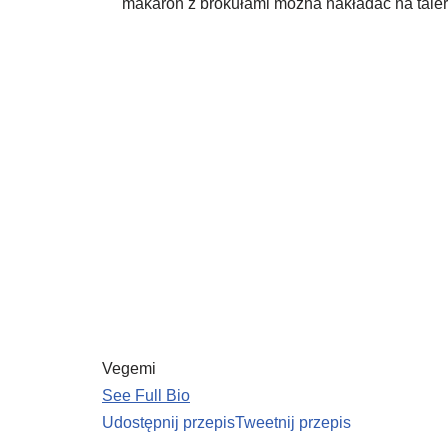
makaron z brokułami można nakładać na tal
Vegemi
See Full Bio
Udostępnij przepis
Tweetnij przepis