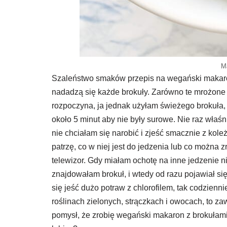
M
Szaleństwo smaków przepis na wegański makaro
nadadzą się każde brokuły. Zarówno te mrożone 
rozpoczyna, ja jednak użyłam świeżego brokuła, 
około 5 minut aby nie były surowe. Nie raz właśn
nie chciałam się narobić i zjeść smacznie z ko
patrzę, co w niej jest do jedzenia lub co można zr
telewizor. Gdy miałam ochotę na inne jedzenie 
znajdowałam brokuł, i wtedy od razu pojawiał się
się jeść dużo potraw z chlorofilem, tak codzienni
roślinach zielonych, strączkach i owocach, to z
pomysł, że zrobię wegański makaron z brokułami 