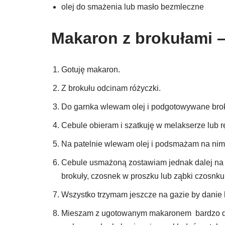
olej do smażenia lub masło bezmleczne
Makaron z brokułami –
Gotuję makaron.
Z brokułu odcinam różyczki.
Do garnka wlewam olej i podgotowywane broku
Cebule obieram i szatkuję w melakserze lub r
Na patelnie wlewam olej i podsmażam na nim 
Cebule usmażoną zostawiam jednak dalej na 
brokuły, czosnek w proszku lub ząbki czosnk
Wszystko trzymam jeszcze na gazie by danie b
Mieszam z ugotowanym makaronem bardzo dok