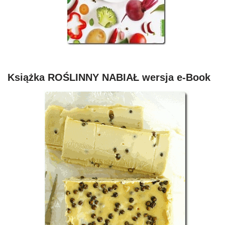
Książka ROŚLINNY NABIAŁ wersja e-Book