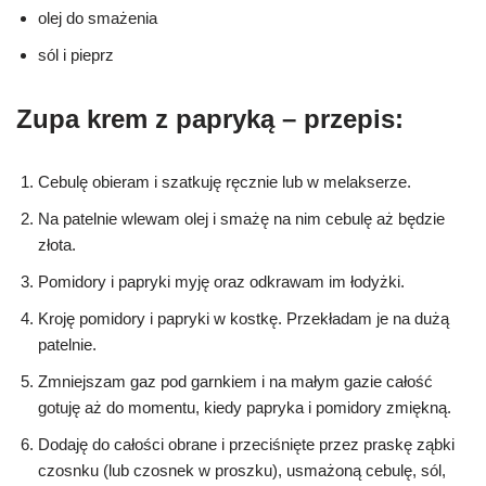
olej do smażenia
sól i pieprz
Zupa krem z papryką – przepis:
Cebulę obieram i szatkuję ręcznie lub w melakserze.
Na patelnie wlewam olej i smażę na nim cebulę aż będzie
złota.
Pomidory i papryki myję oraz odkrawam im łodyżki.
Kroję pomidory i papryki w kostkę. Przekładam je na dużą
patelnie.
Zmniejszam gaz pod garnkiem i na małym gazie całość
gotuję aż do momentu, kiedy papryka i pomidory zmiękną.
Dodaję do całości obrane i przeciśnięte przez praskę ząbki
czosnku (lub czosnek w proszku), usmażoną cebulę, sól,