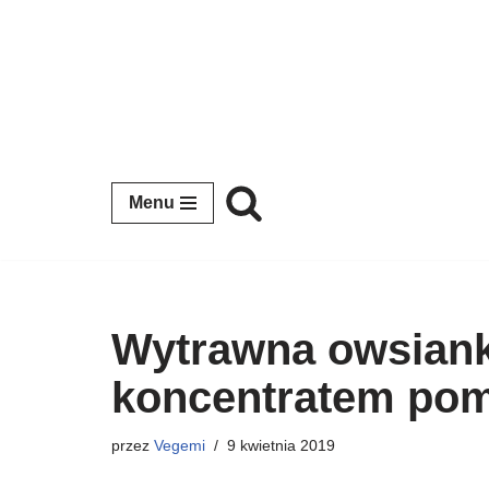
Przejdź
do
treści
Menu
Wytrawna owsiank
koncentratem po
przez
Vegemi
9 kwietnia 2019