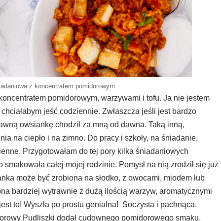
iadaniowa z koncentratem pomidorowym
koncentratem pomidorowym, warzywami i tofu. Ja nie jestem
e chciałabym jeść codziennie. Zwłaszcza jeśli jest bardzo
trawną owsiankę chodził za mną od dawna. Taką inną,
ia na ciepło i na zimno. Do pracy i szkoły, na śniadanie,
zienne. Przygotowałam do tej pory kilka śniadaniowych
 smakowała całej mojej rodzinie. Pomysł na nią zrodził się już
ianka może być zrobiona na słodko, z owocami, miodem lub
na bardziej wytrawnie z dużą ilością warzyw, aromatycznymi
est to! Wyszła po prostu genialna! Soczysta i pachnąca.
idorowy Pudliszki dodał cudownego pomidorowego smaku,