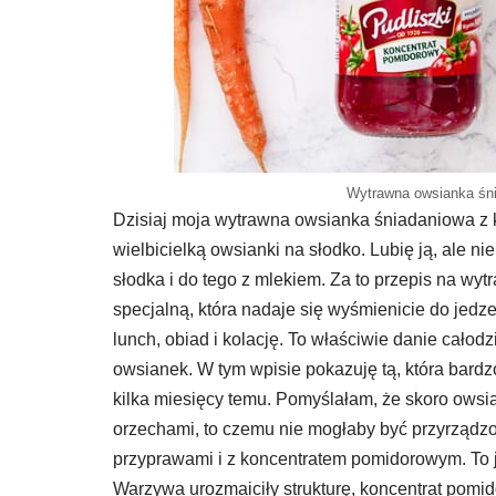
Wytrawna owsianka śn
Dzisiaj moja wytrawna owsianka śniadaniowa z 
wielbicielką owsianki na słodko. Lubię ją, ale ni
słodka i do tego z mlekiem. Za to przepis na wy
specjalną, która nadaje się wyśmienicie do jedzen
lunch, obiad i kolację. To właściwie danie całod
owsianek. W tym wpisie pokazuję tą, która bardzo
kilka miesięcy temu. Pomyślałam, że skoro ows
orzechami, to czemu nie mogłaby być przyrządzo
przyprawami i z koncentratem pomidorowym. To j
Warzywa urozmaiciły strukturę, koncentrat pom