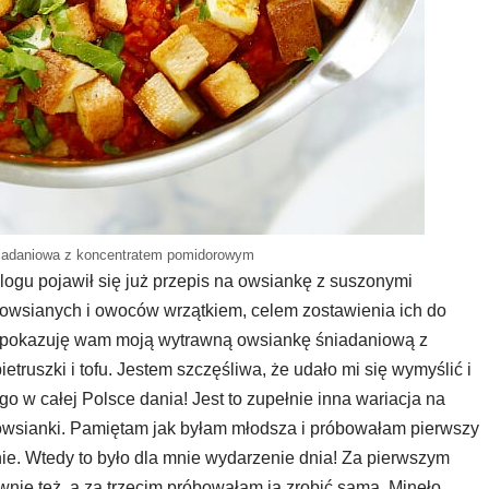
iadaniowa z koncentratem pomidorowym
logu pojawił się już przepis na owsiankę z suszonymi
 owsianych i owoców wrzątkiem, celem zostawienia ich do
ą pokazuję wam moją wytrawną owsiankę śniadaniową z
ruszki i tofu. Jestem szczęśliwa, że udało mi się wymyślić i
 w całej Polsce dania! Jest to zupełnie inna wariacja na
 owsianki. Pamiętam jak byłam młodsza i próbowałam pierwszy
ie. Wtedy to było dla mnie wydarzenie dnia! Za pierwszym
ie też, a za trzecim próbowałam ją zrobić sama. Minęło