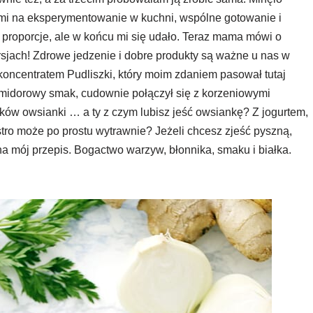
 mi na eksperymentowanie w kuchni, wspólne gotowanie i
 proporcje, ale w końcu mi się udało. Teraz mama mówi o
rsjach! Zdrowe jedzenie i dobre produkty są ważne u nas w
ncentratem Pudliszki, który moim zdaniem pasował tutaj
pomidorowy smak, cudownie połączył się z korzeniowymi
ków owsianki … a ty z czym lubisz jeść owsiankę? Z jogurtem,
stro może po prostu wytrawnie? Jeżeli chcesz zjeść pyszną,
a mój przepis. Bogactwo warzyw, błonnika, smaku i białka.