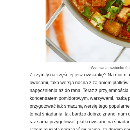
Wytrawna owsianka śn
Z czym ty najczęściej jesz owsiankę? Na moim b
owocami, taka wersja nocna z zalaniem płatków
napęcznienia aż do rana. Teraz z przyjemności
koncentratem pomidorowym, warzywami, natką piet
przygotować tak smaczną wersję tego popularnego
temat śniadania, tak bardzo dobrze znanej nam
raz sama przygotować płatki owsiane na śniadan
razem musiała pomagać mi mama, za drugim pewn