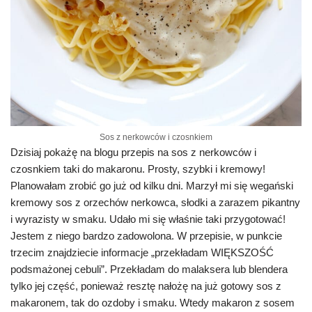
Sos z nerkowców i czosnkiem
Dzisiaj pokażę na blogu przepis na sos z nerkowców i
czosnkiem taki do makaronu. Prosty, szybki i kremowy!
Planowałam zrobić go już od kilku dni. Marzył mi się wegański
kremowy sos z orzechów nerkowca, słodki a zarazem pikantny
i wyrazisty w smaku. Udało mi się właśnie taki przygotować!
Jestem z niego bardzo zadowolona. W przepisie, w punkcie
trzecim znajdziecie informacje „przekładam WIĘKSZOŚĆ
podsmażonej cebuli”. Przekładam do malaksera lub blendera
tylko jej część, ponieważ resztę nałożę na już gotowy sos z
makaronem, tak do ozdoby i smaku. Wtedy makaron z sosem