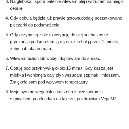
Na głęboką i sporą patelnie wlewam olej i wrzucam na niego
cebulę.
Gdy cebula będzie już prawie gotowa,dodaję poszatkowane
pieczarki do podsmażenia.
Gdy grzyby są złote to wsypuję do niej suchą kaszę
gryczaną i podsmażam ją razem z cebulą przez 1 minutę,
żeby nabrała aromatu.
Wlewam bulion lub wodę i doprawiam do smaku.
Gotuję pod przykrywką około 15 minut. Gdy kasza jest
miękka i wchłonęła cały płyn wrzucam szpinak i mieszam.
Zmięknie sam pod wpływem temperatury.
Moje pyszne wegańskie kaszotto z pieczarkami i
szpinakiem przekładam na talerze, pozdrawiam VegeMi!