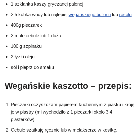
1 szklanka kaszy gryczanej palonej
2,5 kubka wody lub najlepiej
wegańskiego bulionu
lub
rosołu
400g pieczarek
2 małe cebule lub 1 duża
100 g szpinaku
2 łyżki oleju
sól i pieprz do smaku
Wegańskie kaszotto – przepis:
Pieczarki oczyszczam papierem kuchennym z piasku i kroję
je w plastry (mi wychodziło z 1 pieczarki około 3-4
plasterków)
Cebule szatkuję ręcznie lub w melakserze w kostkę.