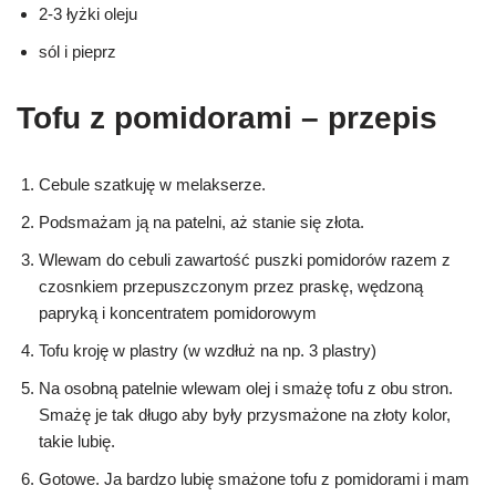
2-3 łyżki oleju
sól i pieprz
Tofu z pomidorami – przepis
Cebule szatkuję w melakserze.
Podsmażam ją na patelni, aż stanie się złota.
Wlewam do cebuli zawartość puszki pomidorów razem z
czosnkiem przepuszczonym przez praskę, wędzoną
papryką i koncentratem pomidorowym
Tofu kroję w plastry (w wzdłuż na np. 3 plastry)
Na osobną patelnie wlewam olej i smażę tofu z obu stron.
Smażę je tak długo aby były przysmażone na złoty kolor,
takie lubię.
Gotowe. Ja bardzo lubię smażone tofu z pomidorami i mam