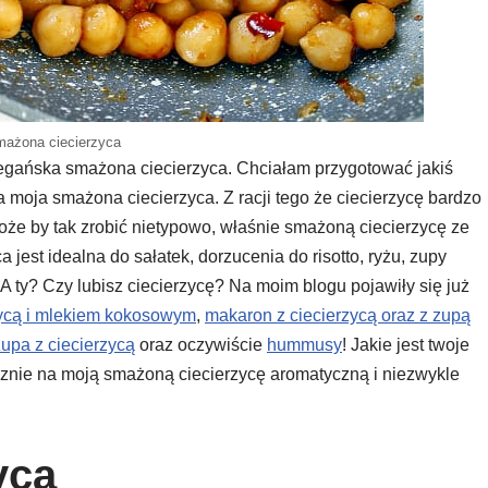
ażona ciecierzyca
 wegańska smażona ciecierzyca. Chciałam przygotować jakiś
ła moja smażona ciecierzyca. Z racji tego że ciecierzycę bardzo
może by tak zrobić nietypowo, właśnie smażoną ciecierzycę ze
jest idealna do sałatek, dorzucenia do risotto, ryżu, zupy
A ty? Czy lubisz ciecierzycę? Na moim blogu pojawiły się już
ycą i mlekiem kokosowym
,
makaron z ciecierzycą oraz z zupą
upa z ciecierzycą
oraz oczywiście
hummusy
! Jakie jest twoje
cznie na moją smażoną ciecierzycę aromatyczną i niezwykle
yca