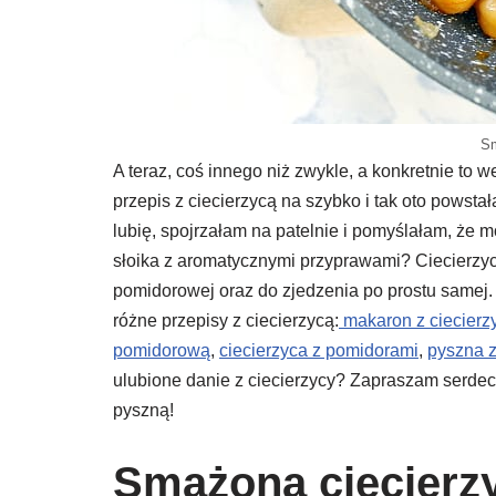
Sm
A teraz, coś innego niż zwykle, a konkretnie to
przepis z ciecierzycą na szybko i tak oto powsta
lubię, spojrzałam na patelnie i pomyślałam, że 
słoika z aromatycznymi przyprawami? Ciecierzyca 
pomidorowej oraz do zjedzenia po prostu samej. 
różne przepisy z ciecierzycą:
makaron z ciecierz
pomidorową
,
ciecierzyca z pomidorami
,
pyszna z
ulubione danie z ciecierzycy? Zapraszam serde
pyszną!
Smażona ciecierz