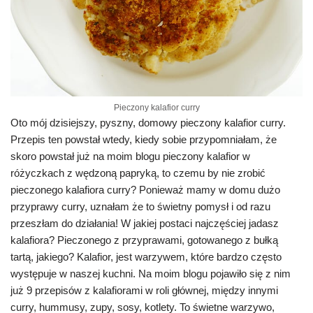
Pieczony kalafior curry
Oto mój dzisiejszy, pyszny, domowy pieczony kalafior curry.
Przepis ten powstał wtedy, kiedy sobie przypomniałam, że
skoro powstał już na moim blogu pieczony kalafior w
różyczkach z wędzoną papryką, to czemu by nie zrobić
pieczonego kalafiora curry? Ponieważ mamy w domu dużo
przyprawy curry, uznałam że to świetny pomysł i od razu
przeszłam do działania! W jakiej postaci najczęściej jadasz
kalafiora? Pieczonego z przyprawami, gotowanego z bułką
tartą, jakiego? Kalafior, jest warzywem, które bardzo często
występuje w naszej kuchni. Na moim blogu pojawiło się z nim
już 9 przepisów z kalafiorami w roli głównej, między innymi
curry, hummusy, zupy, sosy, kotlety. To świetne warzywo,