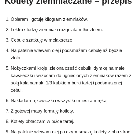
Kotlety ziemniaczane – przepis
Obieram i gotuję kilogram ziemniaków.
Lekko studzę ziemniaki rozgniatam tłuczkiem.
Cebule szatkuję w melakserze
Na patelnie wlewam olej i podsmażam cebulę aż będzie
złota.
Nożyczkami kroję zieloną część cebulki dymkę na małe
kawałeczki i wrzucam do ugniecionych ziemniaków razem z
solą kala namak, 1/3 kubkiem bułki tartej i podsmażonej
cebuli.
Nakładam rękawiczki i wszystko mieszam ręką.
Z gotowej masy formuję kotlety.
Kotlety obtaczam w bułce tartej.
Na patelnie wlewam olej po czym smażę kotlety z obu stron