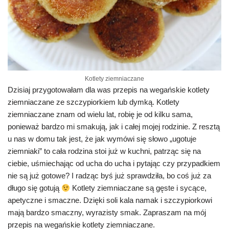
Kotlety ziemniaczane
Dzisiaj przygotowałam dla was przepis na wegańskie kotlety
ziemniaczane ze szczypiorkiem lub dymką. Kotlety
ziemniaczane znam od wielu lat, robię je od kilku sama,
ponieważ bardzo mi smakują, jak i całej mojej rodzinie. Z resztą
u nas w domu tak jest, że jak wymówi się słowo „ugotuje
ziemniaki” to cała rodzina stoi już w kuchni, patrząc się na
ciebie, uśmiechając od ucha do ucha i pytając czy przypadkiem
nie są już gotowe? I radząc byś już sprawdziła, bo coś już za
długo się gotują
Kotlety ziemniaczane są gęste i sycące,
apetyczne i smaczne. Dzięki soli kala namak i szczypiorkowi
mają bardzo smaczny, wyrazisty smak. Zapraszam na mój
przepis na wegańskie kotlety ziemniaczane.