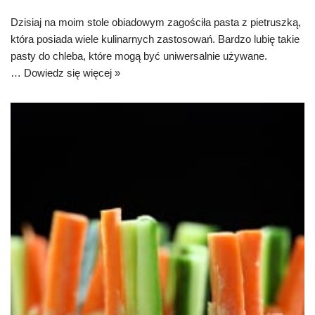
Dzisiaj na moim stole obiadowym zagościła pasta z pietruszką,
która posiada wiele kulinarnych zastosowań. Bardzo lubię takie
pasty do chleba, które mogą być uniwersalnie używane.
…
Dowiedz się więcej »