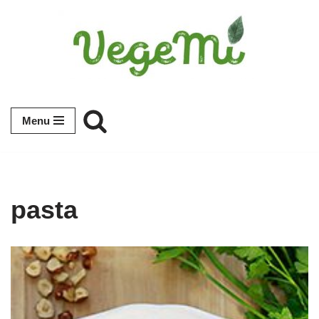
Przejdź
do
treści
Menu
pasta