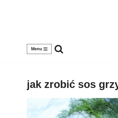
Przejdź
do
treści
Menu
jak zrobić sos gr