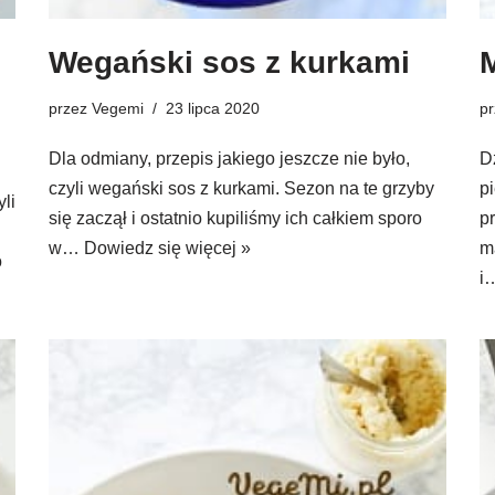
Wegański sos z kurkami
przez
Vegemi
23 lipca 2020
p
Dla odmiany, przepis jakiego jeszcze nie było,
D
czyli wegański sos z kurkami. Sezon na te grzyby
p
li
się zaczął i ostatnio kupiliśmy ich całkiem sporo
p
w…
Dowiedz się więcej »
m
o
i