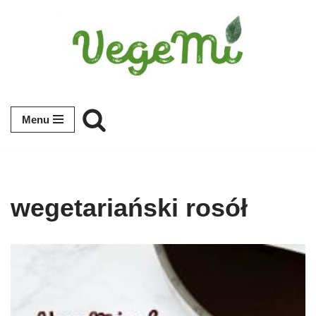
Przejdź
do
treści
Menu
wegetariański rosół