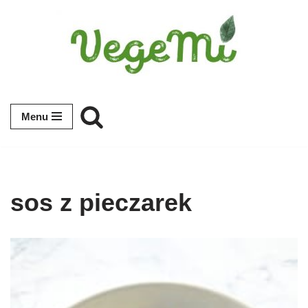
Przejdź
do
treści
Menu
sos z pieczarek