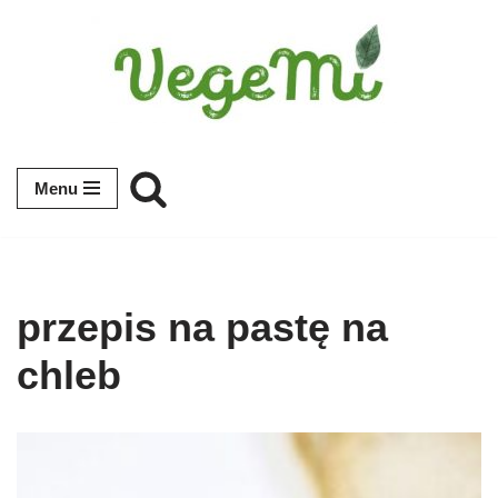
Przejdź
do
treści
Menu
przepis na pastę na
chleb