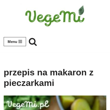
Przejdź
do
treści
Menu
przepis na makaron z
pieczarkami