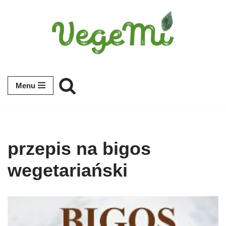
Przejdź
do
treści
Menu
przepis na bigos
wegetariański