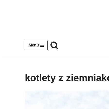
Przejdź
do
treści
Menu
kotlety z ziemnia