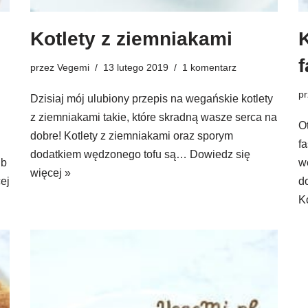
Kotlety z ziemniakami
K
f
przez
Vegemi
13 lutego 2019
1 komentarz
p
Dzisiaj mój ulubiony przepis na wegańskie kotlety
z ziemniakami takie, które skradną wasze serca na
O
dobre! Kotlety z ziemniakami oraz sporym
f
dodatkiem wędzonego tofu są…
Dowiedz się
ub
w
więcej »
ej
d
K