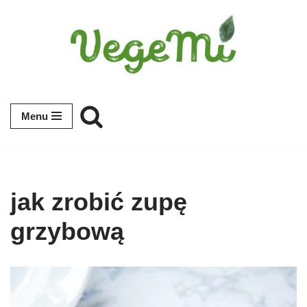
Przejdź
do
treści
Menu
jak zrobić zupę
grzybową