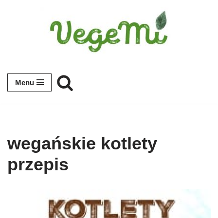
Przejdź
do
treści
Menu
wegańskie kotlety
przepis