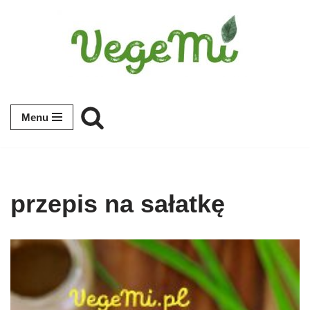
Przejdź
do
treści
Menu
przepis na sałatkę