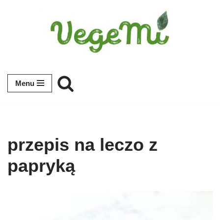
Przejdź
do
treści
Menu
przepis na leczo z
papryką