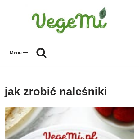
Przejdź
do
treści
Menu
jak zrobić naleśniki