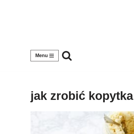
Przejdź
do
treści
Menu
jak zrobić kopytka