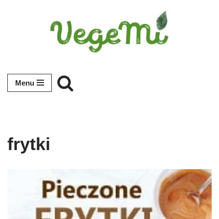
Przejdź
do
treści
Menu
frytki