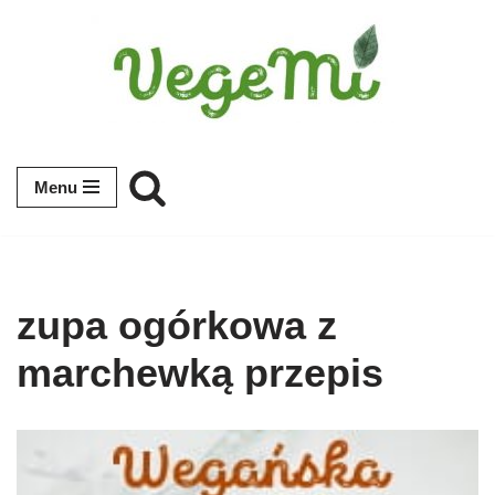
Przejdź
do
treści
Menu
zupa ogórkowa z
marchewką przepis