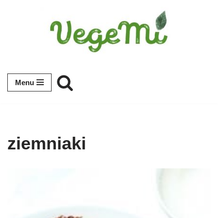
Przejdź
do
treści
Menu
ziemniaki