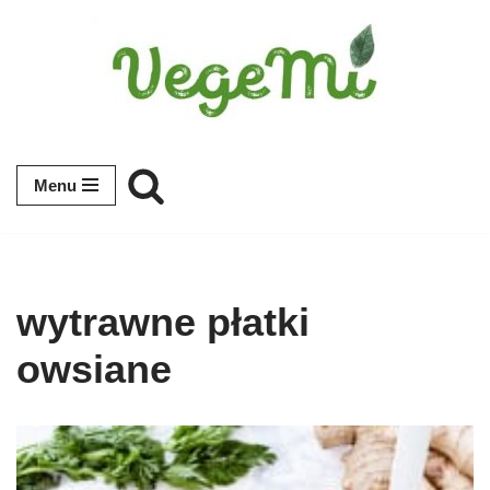
Przejdź
do
treści
Menu
wytrawne płatki
owsiane