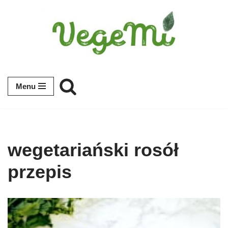
Przejdź
do
treści
Menu
wegetariański rosół
przepis