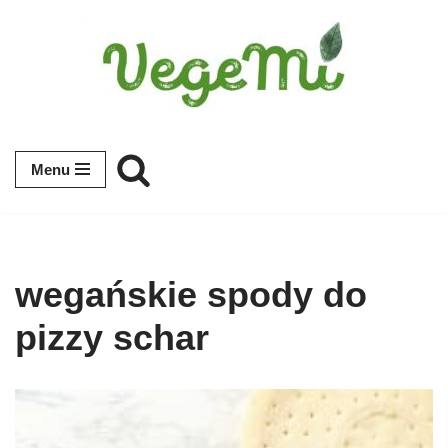
Przejdź
do
treści
Menu
wegańskie spody do
pizzy schar