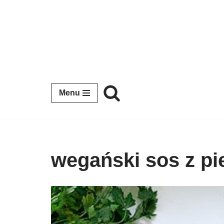
Przejdź
do
treści
Menu
wegański sos z pi