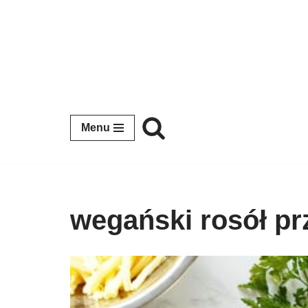
Przejdź
do
treści
Menu
wegański rosół pr