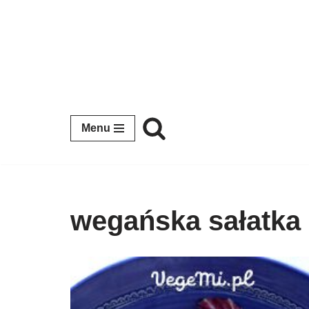
Przejdź
do
treści
Menu
wegańska sałatka