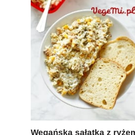
Wegańska sałatka z ryże