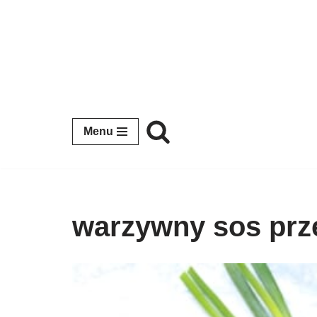
Przejdź
do
treści
Menu
warzywny sos prz