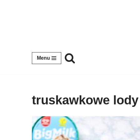
Przejdź
do
treści
Menu
truskawkowe lody