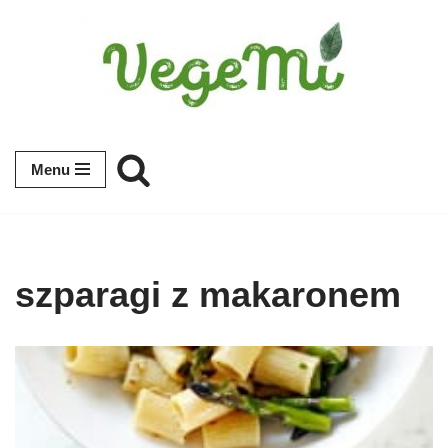
Przejdź
do
treści
Menu
szparagi z makaronem