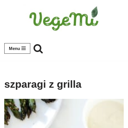
Przejdź
do
treści
Menu
szparagi z grilla