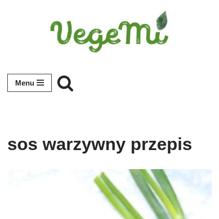
Przejdź
do
treści
Menu
sos warzywny przepis