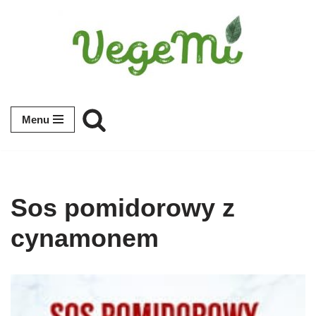
Przejdź
do
treści
Menu
Sos pomidorowy z
cynamonem