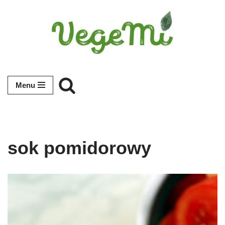
Przejdź
do
treści
Menu
sok pomidorowy