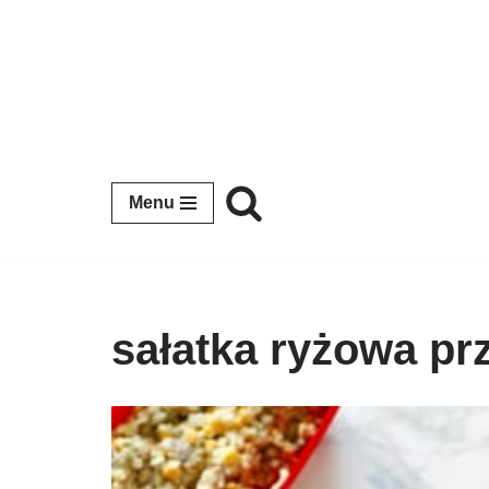
Przejdź
do
treści
Menu
sałatka ryżowa pr