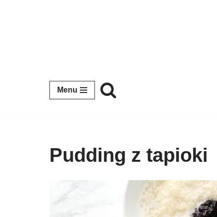
Przejdź
do
treści
Menu
Pudding z tapioki