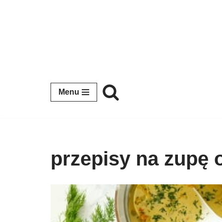
Przejdź
do
treści
Menu
przepisy na zupę