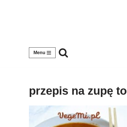
Przejdź
do
treści
Menu
przepis na zupę 