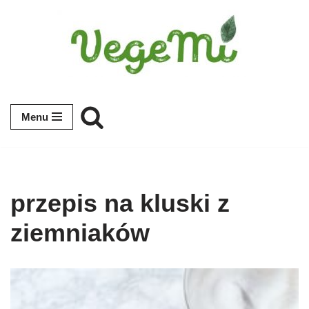
Przejdź
do
treści
Menu
przepis na kluski z
ziemniaków