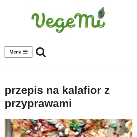
Przejdź
do
treści
Menu
przepis na kalafior z
przyprawami