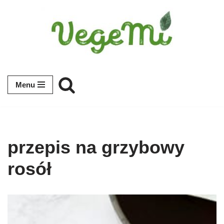
Przejdź
do
treści
Menu
przepis na grzybowy
rosół