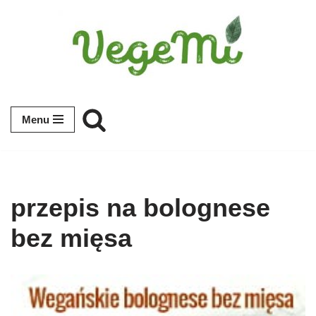
Przejdź
do
treści
Menu
przepis na bolognese
bez mięsa