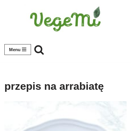
Przejdź
do
treści
Menu
przepis na arrabiatę